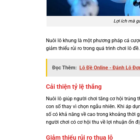
Lợi ích mà g
Nuôi lô khung là một phương pháp cá cược
giảm thiểu rủi ro trong quá trình chơi lô đề.
Đọc Thêm:
Lô Đề Online - Đánh Lô Đơ
Cải thiện tỷ lệ thắng
Nuôi lô giúp người chơi tăng cơ hội trúng
con số thay vì chọn ngẫu nhiên. Khi áp d
số có khả năng về cao trong khoảng thời gi
người chơi có cơ hội thu về lợi nhuận ổn đị
Giảm thiểu rủi ro thua lỗ