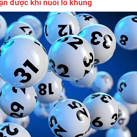
hận được khi nuôi lô khung