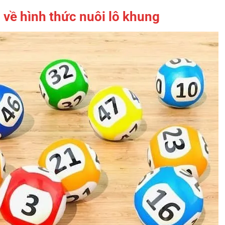
 về hình thức nuôi lô khung