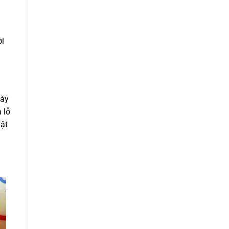
ời
gày
 lỗ
uật