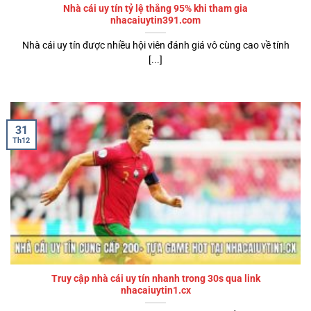
Nhà cái uy tín tỷ lệ thắng 95% khi tham gia
nhacaiuytin391.com
Nhà cái uy tín được nhiều hội viên đánh giá vô cùng cao về tính
[...]
31
Th12
Truy cập nhà cái uy tín nhanh trong 30s qua link
nhacaiuytin1.cx