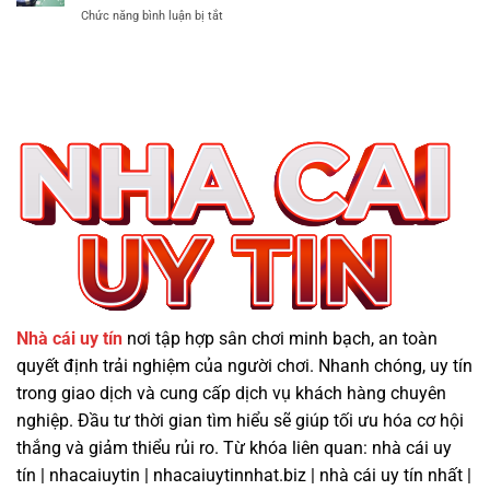
cực
sao?
ở
Chức năng bình luận bị tắt
với
chuẩn
Tổng
hệ
hợp
thống
khuyến
đọc
mãi
kèo
nhà
chuẩn
cái
cho
mới
bet
nhất
thủ
được
cập
nhật
tại
nhacaikhuyenmai.org
Nhà cái uy tín
nơi tập hợp sân chơi minh bạch, an toàn
quyết định trải nghiệm của người chơi. Nhanh chóng, uy tín
trong giao dịch và cung cấp dịch vụ khách hàng chuyên
nghiệp. Đầu tư thời gian tìm hiểu sẽ giúp tối ưu hóa cơ hội
thắng và giảm thiểu rủi ro. Từ khóa liên quan: nhà cái uy
tín | nhacaiuytin | nhacaiuytinnhat.biz | nhà cái uy tín nhất |