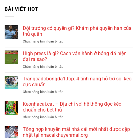
BÀI VIẾT HOT
Đội trưởng có quyền gì? Khám phá quyền hạn của
thủ quân
ở
Chức năng bình luận bị tắt
Đội
trưởng
High press là gì? Cách vận hành ở bóng đá hiện
có
đại ra sao?
quyền
ở
Chức năng bình luận bị tắt
gì?
High
Khám
press
Trangcadobongda1.top: 4 tính năng hỗ trợ soi kèo
phá
là
quyền
cực chuẩn
gì?
hạn
ở
Chức năng bình luận bị tắt
Cách
của
Trangcadobongda1.top:
vận
thủ
4
Keonhacai.cat – Địa chỉ với hệ thống đọc kèo
hành
quân
tính
ở
chuẩn cho bet thủ
năng
bóng
ở
Chức năng bình luận bị tắt
hỗ
đá
Keonhacai.cat
trợ
hiện
–
Tổng hợp khuyến mãi nhà cái mới nhất được cập
soi
đại
Địa
kèo
nhật tại nhacaikhuyenmai.org
ra
chỉ