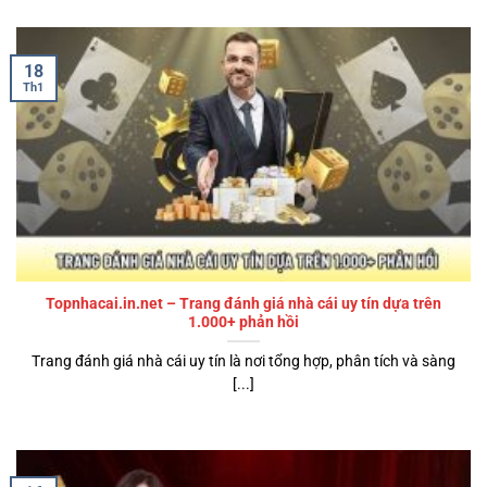
18
Th1
Topnhacai.in.net – Trang đánh giá nhà cái uy tín dựa trên
1.000+ phản hồi
Trang đánh giá nhà cái uy tín là nơi tổng hợp, phân tích và sàng
[...]