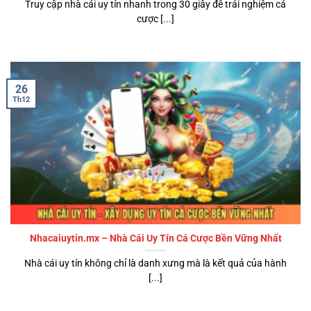
Truy cập nhà cái uy tín nhanh trong 30 giây đê trải nghiệm cá
cược [...]
26
Th12
Nhacaiuytin.mx – Nhà Cái Uy Tín Cá Cược Bền Vững Nhất
Nhà cái uy tín không chỉ là danh xưng mà là kết quả của hành
[...]