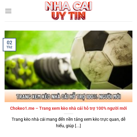
Bỏ
qua
nội
dung
02
Th2
Chokeo1.me – Trang xem kèo nhà cái hỗ trợ 100% người mới
Trang kèo nhà cái mang đến nền tảng xem kèo trực quan, dễ
hiểu, giúp [...]