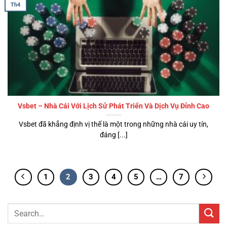
Th4
Vsbet – Nhà Cái Với Lịch Sử Phát Triển Và Dịch Vụ Đỉnh Cao
Vsbet đã khẳng định vị thế là một trong những nhà cái uy tín,
đáng [...]
1
2
3
4
5
…
7