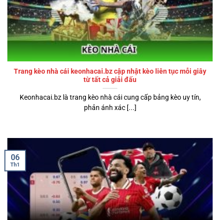
Trang kèo nhà cái keonhacai.bz cập nhật kèo liên tục mỗi giây
từ tất cả giải đấu
Keonhacai.bz là trang kèo nhà cái cung cấp bảng kèo uy tín,
phản ánh xác [...]
06
Th1